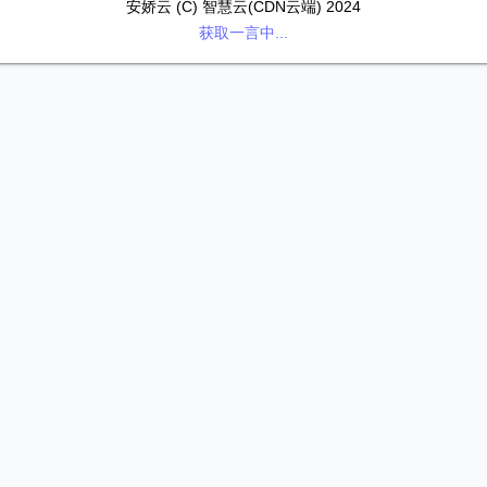
安娇云 (C) 智慧云(CDN云端) 2024
获取一言中...