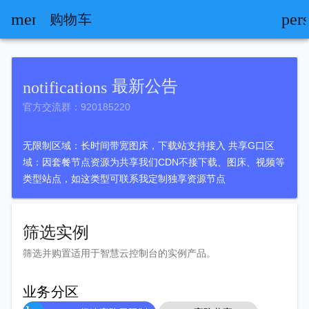
menu
per
购物车
最新公告
notifications
官方交流群：920185220
无限制区域：长时间带宽图床，下载站支持接入 共享G口区
域：因套餐节点资源为共享我们CDN不接下载、图床、视频等
类型站点，如这类型可联系我定制独享资源节点
筛选实例
筛选并购置适用于智慧云控制台的实例产品。
业务分区