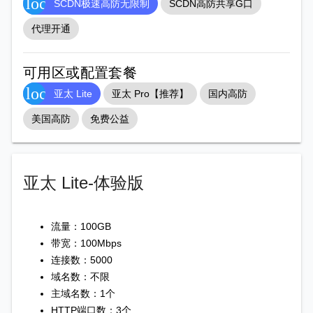
location_on
SCDN极速高防无限制
SCDN高防共享G口
代理开通
可用区或配置套餐
location_on
亚太 Lite
亚太 Pro【推荐】
国内高防
美国高防
免费公益
亚太 Lite-体验版
流量：100GB
带宽：100Mbps
连接数：5000
域名数：不限
主域名数：1个
HTTP端口数：3个