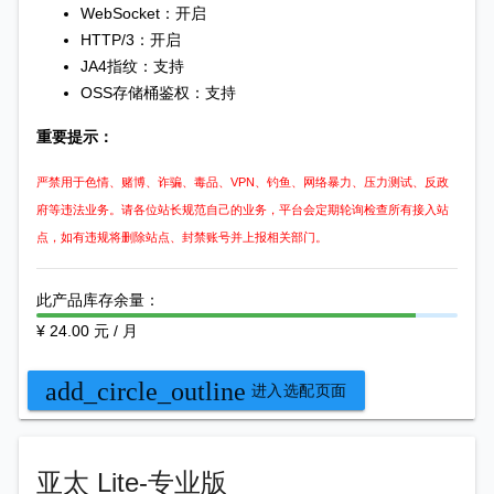
WebSocket：开启
HTTP/3：开启
JA4指纹：支持
OSS存储桶鉴权：支持
重要提示：
严禁用于色情、赌博、诈骗、毒品、VPN、钓鱼、网络暴力、压力测试、反政
府等违法业务。请各位站长规范自己的业务，平台会定期轮询检查所有接入站
点，如有违规将删除站点、封禁账号并上报相关部门。
此产品库存余量：
¥ 24.00 元 / 月
add_circle_outline
进入选配页面
亚太 Lite-专业版