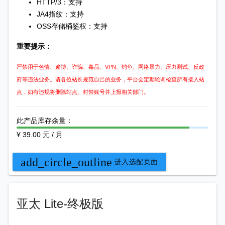
HTTP/3：支持
JA4指纹：支持
OSS存储桶鉴权：支持
重要提示：
严禁用于色情、赌博、诈骗、毒品、VPN、钓鱼、网络暴力、压力测试、反政
府等违法业务。请各位站长规范自己的业务，平台会定期轮询检查所有接入站
点，如有违规将删除站点、封禁账号并上报相关部门。
此产品库存余量：
¥ 39.00 元 / 月
add_circle_outline
进入选配页面
亚太 Lite-终极版