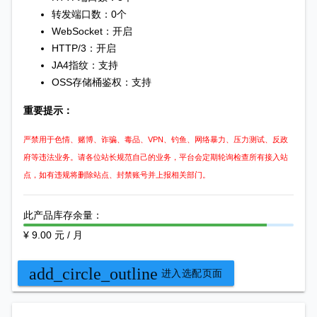
转发端口数：0个
WebSocket：开启
HTTP/3：开启
JA4指纹：支持
OSS存储桶鉴权：支持
重要提示：
严禁用于色情、赌博、诈骗、毒品、VPN、钓鱼、网络暴力、压力测试、反政
府等违法业务。请各位站长规范自己的业务，平台会定期轮询检查所有接入站
点，如有违规将删除站点、封禁账号并上报相关部门。
此产品库存余量：
¥ 9.00 元 / 月
add_circle_outline
进入选配页面